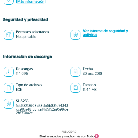
(Más información)
Seguridad y privacidad
Ver informe de seguridad y
Permisos solicitados
antivirus
No aplicable
Información de descarga
Descargas
Fecha
114.096
30 oct. 2018
Tipo de archivo
Tamaño
EXE
11.44 MB
SHA256
1dd23213608c28db6b831e74343
cc9f6a481c8fca14d5152a9599de
2f6730a2e
PUBLICIDAD
Elimina anuncios y mucho más con Turbo