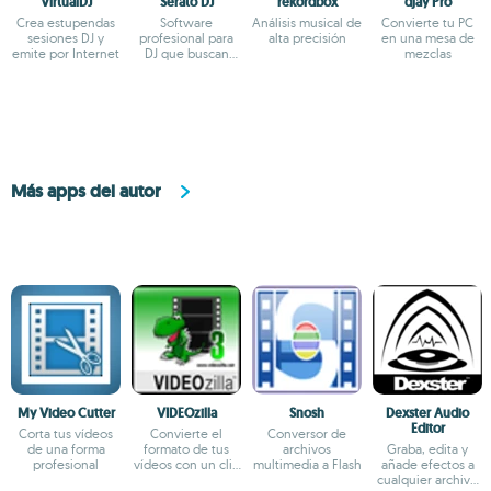
VirtualDJ
Serato DJ
rekordbox
djay Pro
Crea estupendas
Software
Análisis musical de
Convierte tu PC
sesiones DJ y
profesional para
alta precisión
en una mesa de
emite por Internet
DJ que buscan
mezclas
máxima calidad
Más apps del autor
My Video Cutter
VIDEOzilla
Snosh
Dexster Audio
Editor
Corta tus vídeos
Convierte el
Conversor de
de una forma
formato de tus
archivos
Graba, edita y
profesional
vídeos con un clic
multimedia a Flash
añade efectos a
de ratón
cualquier archivo