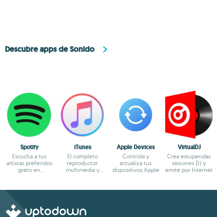
de audio
Descubre apps de Sonido
Spotify
iTunes
Apple Devices
VirtualDJ
Escucha a tus
El completo
Controla y
Crea estupendas
artistas preferidos
reproductor
actualiza tus
sesiones DJ y
gratis en
multimedia y
dispositivos Apple
emite por Internet
streaming
bazar online de
Apple